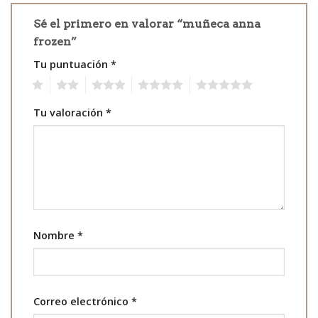
Sé el primero en valorar “muñeca anna
frozen”
Tu puntuación
*
1
2
3
4
5
Tu valoración
*
Nombre
*
Correo electrónico
*