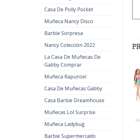
Casa De Polly Pocket
Muñeca Nancy Disco
Barbie Sorpresa
Nancy Colección 2022
P
La Casa De Muñecas De
Gabby Comprar
Muñeca Rapunzel
Casa De Muñecas Gabby
Casa Barbie Dreamhouse
Muñecas Lol Surprise
CALENDARIO ADVIENTO BARBIE
CALENDARIO ADVIENTO BARBIE
Muñeca Ladybug
calendario adviento
calendario adviento
barbie
barbie
Barbie Supermercado
€
32.00
€
21.00
€
32.00
€
21.00