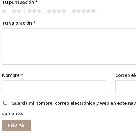
Tu puntuación
*
1
2
3
4
5
Tu valoración
*
Nombre
*
Correo e
Guarda mi nombre, correo electrónico y web en este na
comente.