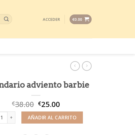
ACCEDER
€
0.00
ndario adviento barbie
38.00
25.00
€
€
dario adviento barbie cantidad
AÑADIR AL CARRITO