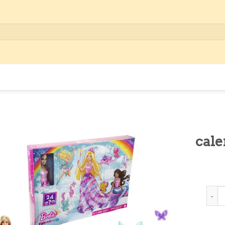
cale
calen